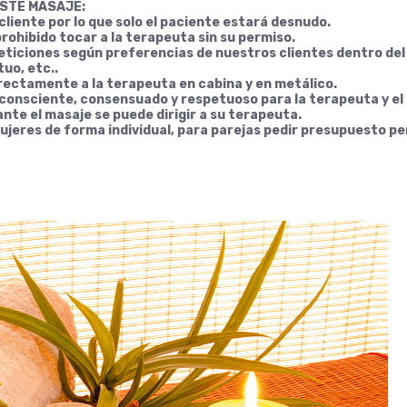
ESTE MASAJE:
cliente por lo que solo el paciente estará desnudo.
ohibido tocar a la terapeuta sin su permiso.
eticiones según preferencias de nuestros clientes dentro de
uo, etc..
rectamente a la terapeuta en cabina y en metálico.
onsciente, consensuado y respetuoso para la terapeuta y el 
nte el masaje se puede dirigir a su terapeuta.
ujeres de forma individual, para parejas pedir presupuesto pe