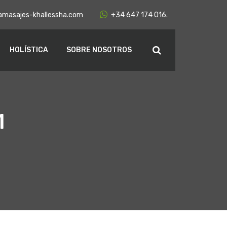
amasajes-khallessha.com
+34 647 174 016.
HOLÍSTICA
SOBRE NOSOTROS
1