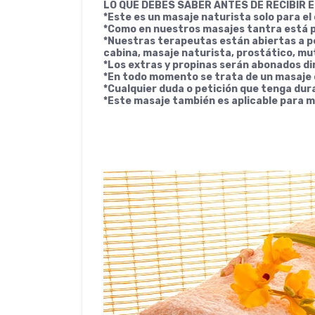
LO QUE DEBES SABER ANTES DE RECIBIR 
*Este es un masaje naturista solo para el 
*Como en nuestros masajes tantra está pr
*Nuestras terapeutas están abiertas a p
cabina, masaje naturista, prostático, mut
*Los extras y propinas serán abonados di
*En todo momento se trata de un masaje c
*Cualquier duda o petición que tenga dura
*Este masaje también es aplicable para m