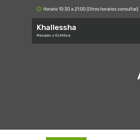
S
Horario 10:30 a 21:00 (Otros horarios consultar).
a
l
t
Khallessha
a
Masajes y Estética
r
a
l
c
o
n
t
e
n
i
d
o