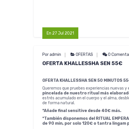
En 27 Jul 2021
Por admin
OFERTAS
0 Comenta
OFERTA KHALLESSHA SEN 55€
OFERTA KHALLESSHA SEN 50 MINUTOS 5
Queremos que pruebes experiencias nuevas y e
pincelada de nuestro ritual más elaborad
estrés acumulado en el cuerpo y el alma, desbl
de forma natural.
*Añade final sensitive desde 40€ más.
*También disponemos del RITUAL EMPERADO
de 90 min, por solo 120€ o tantra lingam 