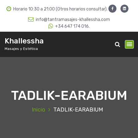
S
Horario 10:30 a 21:00 (Otros horarios consultar).
a
l
info@tantramasajes-khallessha.com
t
+34 647 174 016.
a
r
Khallessha
a
Masajes y Estética
l
c
o
n
t
e
TADLIK-EARABIUM
n
i
d
Inicio
TADLIK-EARABIUM
o