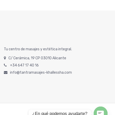
Tu centro de masajes y estética integral.
C/ Cerámica, 19 CP 03010 Alicante
+34 647 17 40 16
info@tantramasajes-khallessha.com
¿En qué podemos ayudarte?
Copyright © 2026 Khallessha