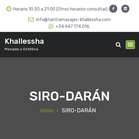
S
Horario 10:30 a 21:00 (Otros horarios consultar).
a
l
info@tantramasajes-khallessha.com
t
+34 647 174 016.
a
r
Khallessha
a
Masajes y Estética
l
c
o
n
t
e
SIRO-DARÁN
n
i
d
Inicio
SIRO-DARÁN
o