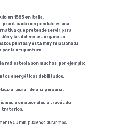
ulo en 1583 en Italia,
ia practicada con péndulo es una
rnativa que pretende servir para
ión y las dolencias, órganos o
estos puntos y está muy relacionada
s por la acupuntura.
la radiestesia son muchos, por ejemplo:
ntos energéticos debilitados.
tico o ¨aura¨ de una persona.
ísicos o emocionales a través de
 tratarlos.
mente 60 min. pudiendo durar mas.