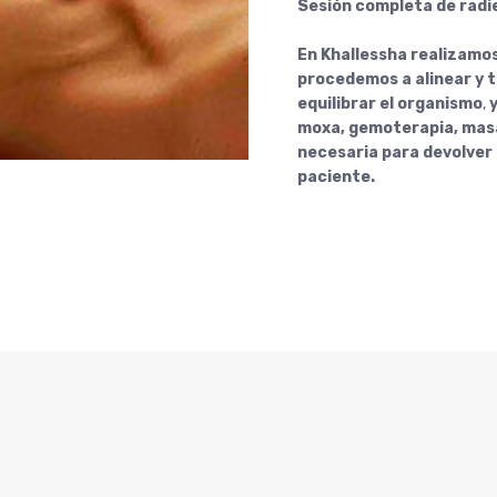
Sesión completa de radi
En Khallessha realizamos
procedemos a alinear y t
equilibrar el organismo
,
moxa, gemoterapia, mas
necesaria
para devolver 
paciente.