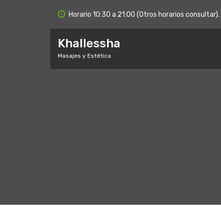
S
Horario 10:30 a 21:00 (Otros horarios consultar).
a
l
t
Khallessha
a
Masajes y Estética
r
a
l
c
o
n
t
e
n
i
d
o