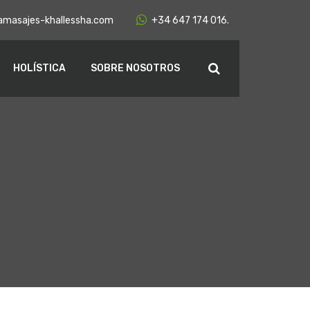
amasajes-khallessha.com
+34 647 174 016.
HOLÍSTICA
SOBRE NOSOTROS