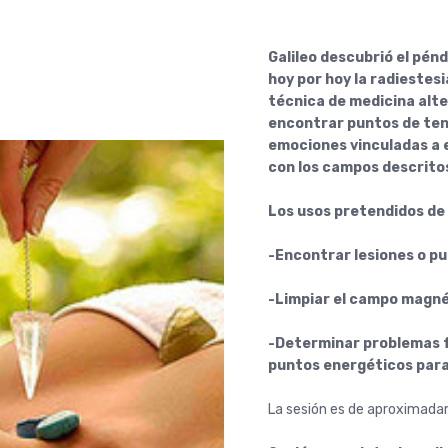
Galileo descubrió el pénd
hoy por hoy la radiestes
técnica de medicina alte
encontrar puntos de tens
emociones vinculadas a 
con los campos descrito
Los usos pretendidos de 
-Encontrar lesiones o pu
-Limpiar el campo magné
-Determinar problemas f
puntos energéticos para
La sesión es de aproximada